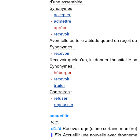
d
'
une
assemblée
.
Synonymes
:
-
accepter
-
admettre
-
agréer
-
recevoir
Avoir
telle
ou
telle
attitude
quand
on
reçoit
qu
Synonymes
:
-
recevoir
Recevoir
quelqu
'
un
,
lui
donner
l
'
hospitalité
po
Synonymes
:
-
héberger
-
recevoir
-
traiter
Contraires
:
-
refuser
-
repousser
accueillir
v
.
tr
.
d1
./
d
Recevoir
qqn
(
d
'
une
certaine
manière
||
Fig
.
Accueillir
une
nouvelle
avec
étonneme