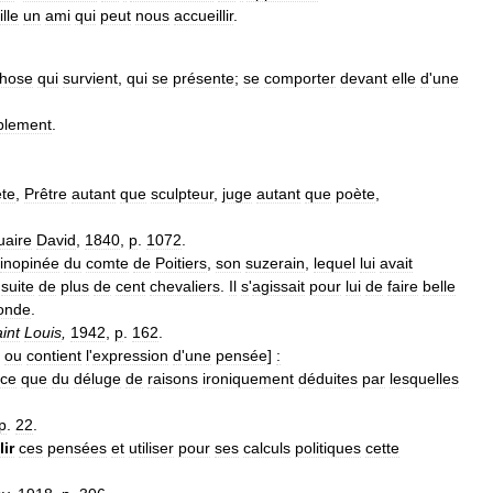
ille
un
ami
qui
peut
nous
accueillir
.
hose
qui
survient
,
qui
se
présente
;
se
comporter
devant
elle
d
'
une
blement
.
te
,
Prêtre
autant
que
sculpteur
,
juge
autant
que
poète
,
uaire
David
,
1840
,
p
.
1072
.
inopinée
du
comte
de
Poitiers
,
son
suzerain
,
lequel
lui
avait
suite
de
plus
de
cent
chevaliers
.
Il
s
'
agissait
pour
lui
de
faire
belle
onde
.
int
Louis
,
1942
,
p
.
162
.
ou
contient
l
'
expression
d
'
une
pensée
]
:
nce
que
du
déluge
de
raisons
ironiquement
déduites
par
lesquelles
p
.
22
.
lir
ces
pensées
et
utiliser
pour
ses
calculs
politiques
cette