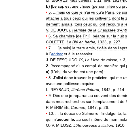
M
.
BARRÈS
,
Mes
cahiers
,
t
.
11
,
févr
.
1917
-
n
b
)
[
Le
suj
.
est
une
chose
(
personnifiée
ou
pr
•
5
. ...
mais
ce
que
je
n
'
ai
vu
qu
'
à
Paris
,
ce
so
attache
à
tous
ceux
qui
les
cultivent
,
dont
le
dément
jamais
,
tous
ceux
qui
ont
recours
à
l
V
.
DE
JOUY
,
L
'
Hermite
de
la
Chaussée
d
'
Ant
•
6
.
Sa
chambre
[
de
Phil
],
béante
sur
la
nuit
COLETTE
,
Le
Blé
en
herbe
,
1923
,
p
.
227
.
•
7
. ... [
je
suis
]
la
terre
amie
,
fidèle
dans
l
'
épr
à
l
'
abriter
et
à
le
rassasier
.
J
.
DE
PESQUIDOUX
,
Le
Livre
de
raison
,
t
.
3
2
.
[
Accompagné
d
'
un
compl
.
de
manière
qui
a
)
[
L
'
obj
.
du
verbe
est
une
pers
]
:
•
8
.
J
'
allai
donc
trouver
le
praticien
,
qui
me
re
avec
une
politesse
exquise
.
L
.
REYBAUD
,
Jérôme
Paturot
,
1842
,
p
.
214
.
•
9
.
Dès
que
je
reparus
au
couvent
des
domin
dans
mes
recherches
sur
l
'
emplacement
de
P
.
MÉRIMÉE
,
Carmen
,
1847
,
p
.
26
.
•
10
. ...
la
douce
de
Sulmerre
,
l
'
indulgente
,
la
qui
m
'
accueille
,
au
seuil
même
de
mon
méla
O
.-
V
.
MILOSZ
,
L
'
Amoureuse
initiation
,
1910
,