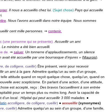
loger
.
Il
nous
a
accueillis
chez
lui
.
(
Sujet
chose
)
Pays
qui
accueille
i
.
ttre
.
Nous
l
'
avons
accueilli
dans
notre
équipe
.
Nous
sommes
ueillir
cent
mille
personnes
.
⇒
contenir
.
c
(
une
personne
qui
se
présente
).
Accueillir
un
ami
.
Le
ministre
a
été
bien
accueilli
.
ée
de
.
⇒
saluer
.
Un
tonnerre
d
'
applaudissements
,
un
silence
n
avait
été
accueillie
par
une
bourrasque
d
'
injures
»
(
Maurois
)
.
re
,
de
colligere
,
cueillir
)
Être
présent
,
venir
pour
recevoir
lir
un
ami
à
la
gare
.
Admettre
quelqu
'
un
au
sein
d
'
un
groupe
,
telle
attitude
quand
on
reçoit
quelque
chose
,
quelqu
'
un
,
quand
on
nouvelle
avec
scepticisme
.
En
parlant
d
'
une
action
,
d
'
une
attitude
,
chose
est
accepté
,
reçu
:
Des
bravos
l
'
accueillirent
à
son
entrée
spitalité
pour
un
temps
plus
ou
moins
long
.
Avoir
la
capacité
de
t
d
'
un
local
:
Hôpital
qui
peut
accueillir
3
000
malades
.
●
latin
accolligere
,
de
colligere
,
cueillir
)
●
accueillir
(
synonymes
)
ere
,
cueillir
)
Admettre
quelqu
'
un
au
sein
d
'
un
groupe
,
d
'
une
famille
,