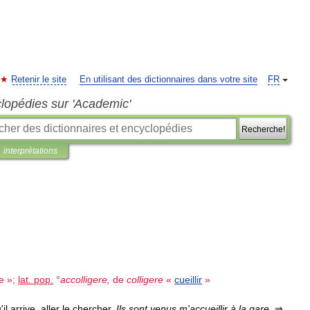
Retenir le site
En utilisant des dictionnaires dans votre site
FR
clopédies sur 'Academic'
Recherche!
interprétations
e
»;
lat
.
pop
.
°
accolligere
,
de
colligere
«
cueillir
»
u
'
il
arrive
,
aller
le
chercher
.
Ils
sont
venus
m
'
accueillir
à
la
gare
.
⇒