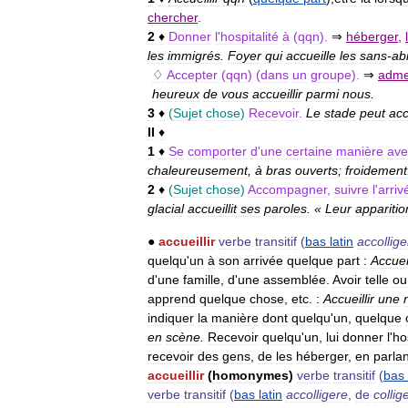
chercher
.
2
♦
Donner
l
'
hospitalité
à
(
qqn
).
⇒
héberger
,
les
immigrés
.
Foyer
qui
accueille
les
sans
-
abr
♢
Accepter
(
qqn
) (
dans
un
groupe
).
⇒
adme
heureux
de
vous
accueillir
parmi
nous
.
3
♦
(
Sujet
chose
)
Recevoir
.
Le
stade
peut
acc
II
♦
1
♦
Se
comporter
d
'
une
certaine
manière
ave
chaleureusement
,
à
bras
ouverts
;
froidement
2
♦
(
Sujet
chose
)
Accompagner
,
suivre
l
'
arriv
glacial
accueillit
ses
paroles
. «
Leur
apparitio
●
accueillir
verbe
transitif
(
bas
latin
accollige
quelqu
'
un
à
son
arrivée
quelque
part
:
Accueil
d
'
une
famille
,
d
'
une
assemblée
.
Avoir
telle
ou
apprend
quelque
chose
,
etc
.
:
Accueillir
une
indiquer
la
manière
dont
quelqu
'
un
,
quelque
en
scène
.
Recevoir
quelqu
'
un
,
lui
donner
l
'
ho
recevoir
des
gens
,
de
les
héberger
,
en
parlan
accueillir
(
homonymes
)
verbe
transitif
(
bas
verbe
transitif
(
bas
latin
accolligere
,
de
collig