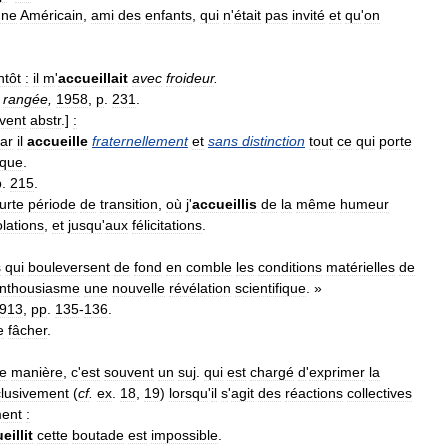
une
Américain
,
ami
des
enfants
,
qui
n
'
était
pas
invité
et
qu
'
on
ntôt
:
il
m
'
accueillait
avec
froideur
.
rangée
,
1958
,
p
.
231
.
vent
abstr
.]
:
ar
il
accueille
fraternellement
et
sans
distinction
tout
ce
qui
porte
èque
.
p
.
215
.
urte
période
de
transition
,
où
j
'
accueillis
de
la
même
humeur
lations
,
et
jusqu
'
aux
félicitations
.
s
qui
bouleversent
de
fond
en
comble
les
conditions
matérielles
de
nthousiasme
une
nouvelle
révélation
scientifique
. »
913
,
pp
.
135
-
136
.
e
fâcher
.
e
manière
,
c
'
est
souvent
un
suj
.
qui
est
chargé
d
'
exprimer
la
lusivement
(
cf
.
ex
.
18
,
19
)
lorsqu
'
il
s
'
agit
des
réactions
collectives
ent
:
eillit
cette
boutade
est
impossible
.