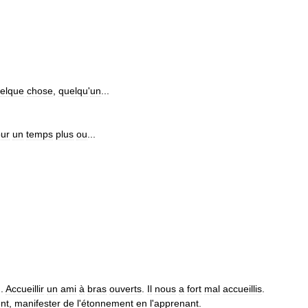
elque
chose
,
quelqu
'
un
...
ur
un
temps
plus
ou
...
).
Accueillir
un
ami
à
bras
ouverts
.
Il
nous
a
fort
mal
accueillis
.
nt
,
manifester
de
l
'
étonnement
en
l
'
apprenant
.