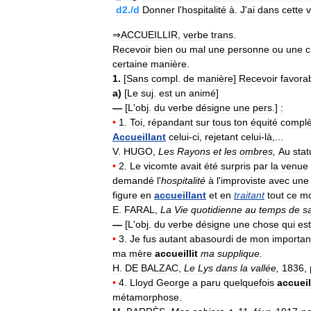
d2
./
d
Donner
l
'
hospitalité
à
.
J
'
ai
dans
cette
v
⇒
ACCUEILLIR
,
verbe
trans
.
Recevoir
bien
ou
mal
une
personne
ou
une
c
certaine
manière
.
1
.
[
Sans
compl
.
de
manière
]
Recevoir
favora
a
)
[
Le
suj
.
est
un
animé
]
—
[
L
'
obj
.
du
verbe
désigne
une
pers
.]
:
•
1
.
Toi
,
répandant
sur
tous
ton
équité
complè
Accueillant
celui
-
ci
,
rejetant
celui
-
là
,...
V
.
HUGO
,
Les
Rayons
et
les
ombres
,
Au
stat
•
2
.
Le
vicomte
avait
été
surpris
par
la
venue
demandé
l
'
hospitalité
à
l
'
improviste
avec
une
figure
en
accueillant
et
en
traitant
tout
ce
m
E
.
FARAL
,
La
Vie
quotidienne
au
temps
de
sa
—
[
L
'
obj
.
du
verbe
désigne
une
chose
qui
est
•
3
.
Je
fus
autant
abasourdi
de
mon
importa
ma
mère
accueillit
ma
supplique
.
H
.
DE
BALZAC
,
Le
Lys
dans
la
vallée
,
1836
,
•
4
.
Lloyd
George
a
paru
quelquefois
accueil
métamorphose
.