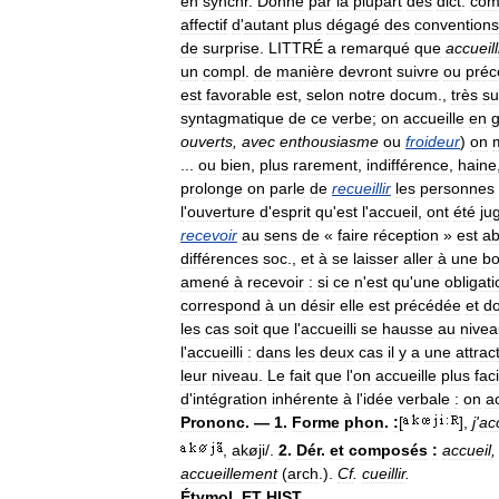
en
synchr
.
Donné
par
la
plupart
des
dict
.
co
affectif
d
'
autant
plus
dégagé
des
conventions
de
surprise
.
LITTRÉ
a
remarqué
que
accueill
un
compl
.
de
manière
devront
suivre
ou
préc
est
favorable
est
,
selon
notre
docum
.,
très
su
syntagmatique
de
ce
verbe
;
on
accueille
en
ouverts
,
avec
enthousiasme
ou
froideur
)
on
...
ou
bien
,
plus
rarement
,
indifférence
,
haine
prolonge
on
parle
de
recueillir
les
personnes
l
'
ouverture
d
'
esprit
qu
'
est
l
'
accueil
,
ont
été
ju
recevoir
au
sens
de
«
faire
réception
»
est
ab
différences
soc
.,
et
à
se
laisser
aller
à
une
b
amené
à
recevoir
:
si
ce
n
'
est
qu
'
une
obligati
correspond
à
un
désir
elle
est
précédée
et
d
les
cas
soit
que
l
'
accueilli
se
hausse
au
nivea
l
'
accueilli
:
dans
les
deux
cas
il
y
a
une
attrac
leur
niveau
.
Le
fait
que
l
'
on
accueille
plus
fac
d
'
intégration
inhérente
à
l
'
idée
verbale
:
on
a
Prononc
. —
1
.
Forme
phon
.
:
[
],
j
'
ac
,
akøji
/.
2
.
Dér
.
et
composés
:
accueil
accueillement
(
arch
.).
Cf
.
cueillir
.
Étymol
.
ET
HIST
.