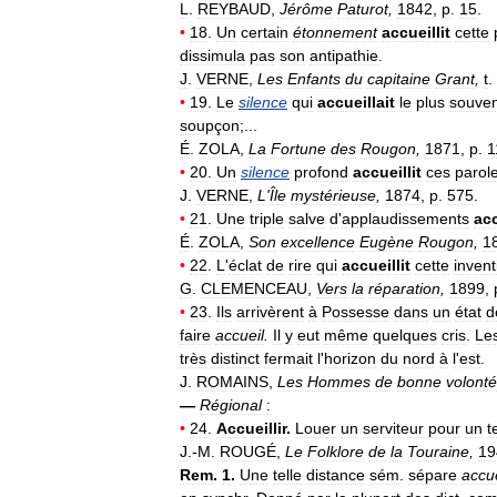
L
.
REYBAUD
,
Jérôme
Paturot
,
1842
,
p
.
15
.
•
18
.
Un
certain
étonnement
accueillit
cette
dissimula
pas
son
antipathie
.
J
.
VERNE
,
Les
Enfants
du
capitaine
Grant
,
t
.
•
19
.
Le
silence
qui
accueillait
le
plus
souven
soupçon
;...
É
.
ZOLA
,
La
Fortune
des
Rougon
,
1871
,
p
.
1
•
20
.
Un
silence
profond
accueillit
ces
parol
J
.
VERNE
,
L
'
Île
mystérieuse
,
1874
,
p
.
575
.
•
21
.
Une
triple
salve
d
'
applaudissements
acc
É
.
ZOLA
,
Son
excellence
Eugène
Rougon
,
1
•
22
.
L
'
éclat
de
rire
qui
accueillit
cette
invent
G
.
CLEMENCEAU
,
Vers
la
réparation
,
1899
,
•
23
.
Ils
arrivèrent
à
Possesse
dans
un
état
d
faire
accueil
.
Il
y
eut
même
quelques
cris
.
Le
très
distinct
fermait
l
'
horizon
du
nord
à
l
'
est
.
J
.
ROMAINS
,
Les
Hommes
de
bonne
volonté
—
Régional
:
•
24
.
Accueillir
.
Louer
un
serviteur
pour
un
t
J
.-
M
.
ROUGÉ
,
Le
Folklore
de
la
Touraine
,
19
Rem
.
1
.
Une
telle
distance
sém
.
sépare
accue