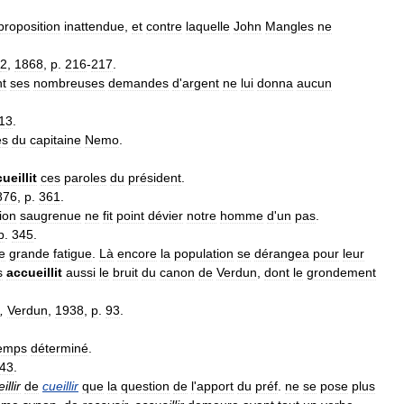
proposition
inattendue
,
et
contre
laquelle
John
Mangles
ne
2
,
1868
,
p
.
216
-
217
.
t
ses
nombreuses
demandes
d
'
argent
ne
lui
donna
aucun
13
.
es
du
capitaine
Nemo
.
ueillit
ces
paroles
du
président
.
876
,
p
.
361
.
ion
saugrenue
ne
fit
point
dévier
notre
homme
d
'
un
pas
.
p
.
345
.
e
grande
fatigue
.
Là
encore
la
population
se
dérangea
pour
leur
s
accueillit
aussi
le
bruit
du
canon
de
Verdun
,
dont
le
grondement
,
Verdun
,
1938
,
p
.
93
.
emps
déterminé
.
43
.
illir
de
cueillir
que
la
question
de
l
'
apport
du
préf
.
ne
se
pose
plus