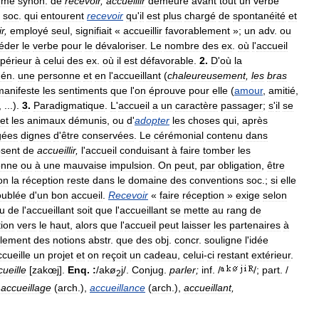
mme
synon
.
de
recevoir
,
accueillir
demeure
avant
tout
un
verbe
soc
.
qui
entourent
recevoir
qu
'
il
est
plus
chargé
de
spontanéité
et
ir
,
employé
seul
,
signifiait
«
accueillir
favorablement
»;
un
adv
.
ou
éder
le
verbe
pour
le
dévaloriser
.
Le
nombre
des
ex
.
où
l
'
accueil
périeur
à
celui
des
ex
.
où
il
est
défavorable
.
2
.
D
'
où
la
gén
.
une
personne
et
en
l
'
accueillant
(
chaleureusement
,
les
bras
manifeste
les
sentiments
que
l
'
on
éprouve
pour
elle
(
amour
,
amitié
,
, ...).
3
.
Paradigmatique
.
L
'
accueil
a
un
caractère
passager
;
s
'
il
se
et
les
animaux
démunis
,
ou
d
'
adopter
les
choses
qui
,
après
gées
dignes
d
'
être
conservées
.
Le
cérémonial
contenu
dans
sent
de
accueillir
,
l
'
accueil
conduisant
à
faire
tomber
les
onne
ou
à
une
mauvaise
impulsion
.
On
peut
,
par
obligation
,
être
on
la
réception
reste
dans
le
domaine
des
conventions
soc
.;
si
elle
oublée
d
'
un
bon
accueil
.
Recevoir
«
faire
réception
»
exige
selon
u
de
l
'
accueillant
soit
que
l
'
accueillant
se
mette
au
rang
de
tion
vers
le
haut
,
alors
que
l
'
accueil
peut
laisser
les
partenaires
à
ilement
des
notions
abstr
.
que
des
obj
.
concr
.
souligne
l
'
idée
ccueille
un
projet
et
on
reçoit
un
cadeau
,
celui
-
ci
restant
extérieur
.
cueille
[
zakœj
].
Enq
.
:
/
akø
j
/.
Conjug
.
parler
;
inf
. /
/;
part
. /
2
,
accueillage
(
arch
.),
accueillance
(
arch
.),
accueillant
,