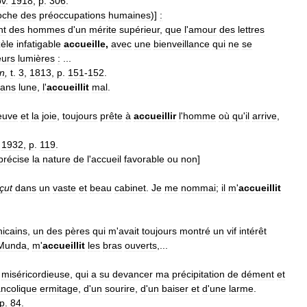
ov
.
1918
,
p
.
306
.
oche
des
préoccupations
humaines
)]
:
nt
des
hommes
d
'
un
mérite
supérieur
,
que
l
'
amour
des
lettres
zèle
infatigable
accueille
,
avec
une
bienveillance
qui
ne
se
eurs
lumières
:
...
in
,
t
.
3
,
1813
,
p
.
151
-
152
.
sans
lune
,
l
'
accueillit
mal
.
euve
et
la
joie
,
toujours
prête
à
accueillir
l
'
homme
où
qu
'
il
arrive
,
,
1932
,
p
.
119
.
précise
la
nature
de
l
'
accueil
favorable
ou
non
]
çut
dans
un
vaste
et
beau
cabinet
.
Je
me
nommai
;
il
m
'
accueillit
icains
,
un
des
pères
qui
m
'
avait
toujours
montré
un
vif
intérêt
Munda
,
m
'
accueillit
les
bras
ouverts
,...
miséricordieuse
,
qui
a
su
devancer
ma
précipitation
de
dément
et
ncolique
ermitage
,
d
'
un
sourire
,
d
'
un
baiser
et
d
'
une
larme
.
p
.
84
.