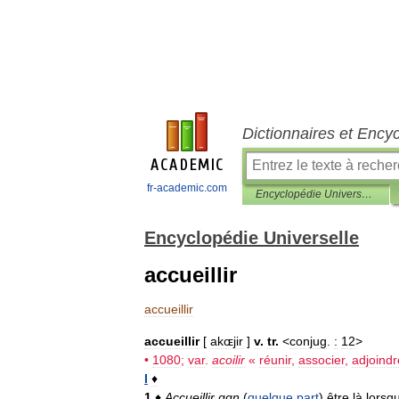
Dictionnaires et Ency
fr-academic.com
Encyclopédie Universelle
Encyclopédie Universelle
accueillir
accueillir
accueillir
[
akɶjir
]
v
.
tr
.
<
conjug
.
:
12
>
•
1080
;
var
.
acoilir
«
réunir
,
associer
,
adjoindr
I
♦
1
♦
Accueillir
qqn
(
quelque
part
),
être
là
lorsq