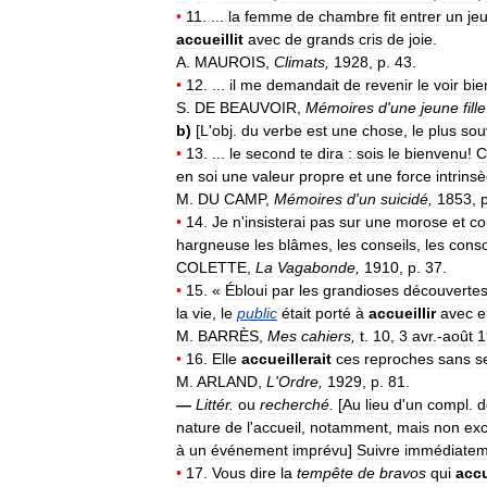
•
11
. ...
la
femme
de
chambre
fit
entrer
un
je
accueillit
avec
de
grands
cris
de
joie
.
A
.
MAUROIS
,
Climats
,
1928
,
p
.
43
.
•
12
. ...
il
me
demandait
de
revenir
le
voir
bie
S
.
DE
BEAUVOIR
,
Mémoires
d
'
une
jeune
fille
b
)
[
L
'
obj
.
du
verbe
est
une
chose
,
le
plus
sou
•
13
. ...
le
second
te
dira
:
sois
le
bienvenu
!
C
en
soi
une
valeur
propre
et
une
force
intrins
M
.
DU
CAMP
,
Mémoires
d
'
un
suicidé
,
1853
,
•
14
.
Je
n
'
insisterai
pas
sur
une
morose
et
co
hargneuse
les
blâmes
,
les
conseils
,
les
conso
COLETTE
,
La
Vagabonde
,
1910
,
p
.
37
.
•
15
. «
Ébloui
par
les
grandioses
découverte
la
vie
,
le
public
était
porté
à
accueillir
avec
e
M
.
BARRÈS
,
Mes
cahiers
,
t
.
10
,
3
avr
.-
août
1
•
16
.
Elle
accueillerait
ces
reproches
sans
s
M
.
ARLAND
,
L
'
Ordre
,
1929
,
p
.
81
.
—
Littér
.
ou
recherché
.
[
Au
lieu
d
'
un
compl
.
d
nature
de
l
'
accueil
,
notamment
,
mais
non
exc
à
un
événement
imprévu
]
Suivre
immédiatem
•
17
.
Vous
dire
la
tempête
de
bravos
qui
accu